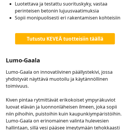
Luotettava ja testattu suorituskyky, vastaa 
perinteisen betonin lujuusvaatimuksia 
Sopii monipuolisesti eri rakentamisen kohteisiin
Tutustu KEVEÄ tuotteisiin täällä
Lumo-Gaala
Lumo-Gaala on innovatiivinen päällystekivi, jossa 
yhdistyvät näyttävä muotoilu ja käytännöllinen 
toimivuus.
Kiven pintaa rytmittävät erikokoiset ympyräkuviot 
luovat elävän ja luonnonläheisen ilmeen, joka sopii 
niin pihoihin, puistoihin kuin kaupunkiympäristöihin. 
Lumo-Gaala on erinomainen valinta hulevesien 
hallintaan, sillä vesi pääsee imeytymään tehokkaasti 