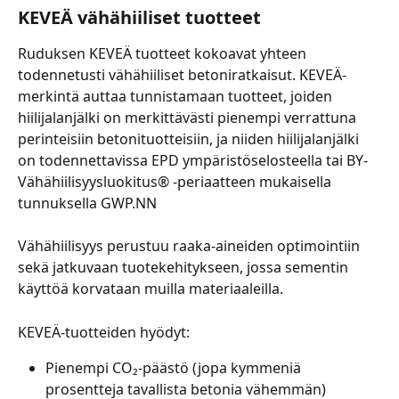
KEVEÄ vähähiiliset tuotteet
Ruduksen KEVEÄ tuotteet kokoavat yhteen 
todennetusti vähähiiliset betoniratkaisut. KEVEÄ-
merkintä auttaa tunnistamaan tuotteet, joiden 
hiilijalanjälki on merkittävästi pienempi verrattuna 
perinteisiin betonituotteisiin, ja niiden hiilijalanjälki 
on todennettavissa EPD ympäristöselosteella tai BY-
Vähähiilisyysluokitus® -periaatteen mukaisella 
tunnuksella GWP.NN 
Vähähiilisyys perustuu raaka-aineiden optimointiin 
sekä jatkuvaan tuotekehitykseen, jossa sementin 
käyttöä korvataan muilla materiaaleilla. 
KEVEÄ-tuotteiden hyödyt:
Pienempi CO₂-päästö (jopa kymmeniä 
prosentteja tavallista betonia vähemmän) 