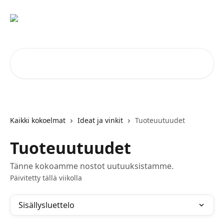
Siirry pääsisältöön
Hae artikkeleita...
Kaikki kokoelmat
Ideat ja vinkit
Tuoteuutuudet
Tuoteuutuudet
Tänne kokoamme nostot uutuuksistamme.
Päivitetty tällä viikolla
Sisällysluettelo